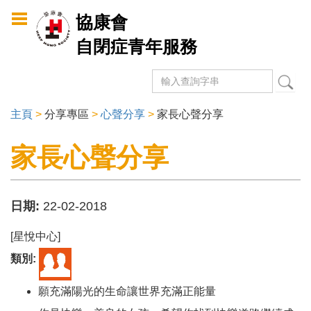
Skip to
協康會
main
自閉症青年服務
content
搜尋
Search form
主頁
>
分享專區
>
心聲分享
>
家長心聲分享
You are here
家長心聲分享
日期:
22-02-2018
[星悅中心]
類別:
願充滿陽光的生命讓世界充滿正能量