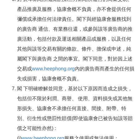
產品推廣及服務，協康會概不負責，亦不會提供任何
彌償或承擔任何法律責任。閣下與經協康會服務找到
的廣告商 通信、有業務往還，或參與該等廣告商的推
廣活動，包括付款及運送相關產品或服務，以及任何
其他與該等交易有關的條款、條件、擔保或申述，純
屬閣下與廣告商 之間的事宜。閣下同意，對於因上述
交易或
www.heephong.org
內的廣告商而產生的任何損
失或損害，協康會概不負責。
閣 下明確瞭解並同意，基於以下原因而造成之損失，
包括但不限於利潤、商譽、 使用、資料損失或其他無
形損失、協康會不承擔任何直接、間接、附帶、特
別、衍生性或懲罰性賠償(即使協康會已被告知該等賠
償之可能性亦然) :
(i)
www.heephong.org
服務之使用或無法使用；