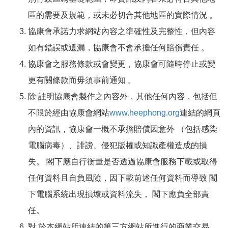
區的需要及規範，或未必切合其他地區的實際情況 。
協康會承諾力求網站內容之準確性及完整性，但內容
如有錯誤或遺漏，協康會不會承擔任何賠償責任 。
協康會之服務條款或會變更，協康會可隨時停止或變
更有關條款而毋須事
前通知 。
除 註明協康會製作之內容外，其他任何內容，包括但
不限於經由協康會網站
www.heephong.org
連結的網頁
內的資訊，協康會一概不承擔賠償因意外 （包括感染
電腦病毒）、誹謗、侵犯版權或知識產權造成的損
失。 閣下應自行衡量是否透過協康會服務下載或取得
任何資料且自負風險，因下載前述任何資料而導致 閣
下電腦系統出現損壞或資料流失， 閣下應負全部責
任。
對 於本網站所連結的第三方網站所進行的商業交易、