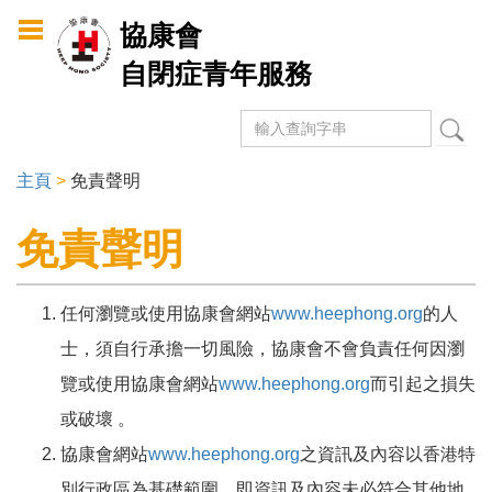
Skip to
協康會
main
自閉症青年服務
content
搜尋
Search form
主頁
>
免責聲明
You are here
免責聲明
任何瀏覽或使用協康會網站
www.heephong.org
的人
士，須自行承擔一切風險，協康會不會負責任何因瀏
覽或使用協康會網站
www.heephong.org
而引起之損失
或破壞 。
協康會網站
www.heephong.org
之資訊及內容以香港特
別行政區為基礎範圍，即資訊及內容未必符合其他地