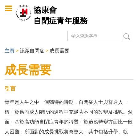
Skip to
協康會
main
自閉症青年服務
content
搜尋
Search form
主頁
>
認識自閉症
>
成長需要
You are here
成長需要
引言
青年是人生之中一個獨特的時期，自閉症人士與普通人一
樣，於邁向成人階段的過程中充滿著不同的改變及挑戰。然
而，基於高功能自閉症青年的特質，於適應轉變方面比一般
人困難，所面對的成長挑戰將會更大，其中包括升學、就