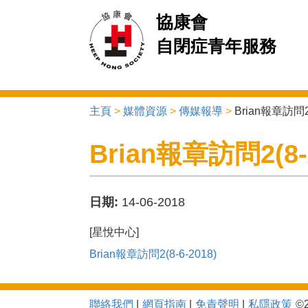
協康會
自閉症青年服務
主頁
>
媒體資源
>
傳媒報導
>
Brian報章訪問2(
You are here
Brian報章訪問2(8-6
日期:
14-06-2018
[星悅中心]
Brian報章訪問2(8-6-2018)
聯絡我們
網頁指南
免責聲明
私隱政策
©