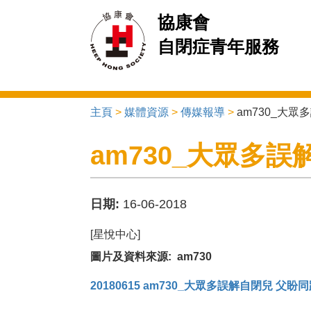
協康會
自閉症青年服務
主頁
>
媒體資源
>
傳媒報導
>
am730_大
You are here
am730_大眾多
日期:
16-06-2018
[星悅中心]
圖片及資料來源: am730
20180615 am730_大眾多誤解自閉兒 父