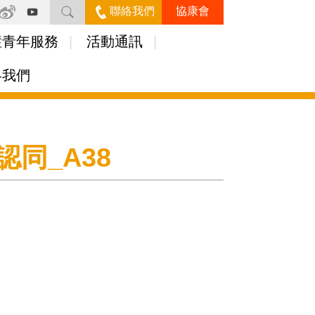
聯絡我們
協康會
症青年服務
活動通訊
絡我們
同_A38