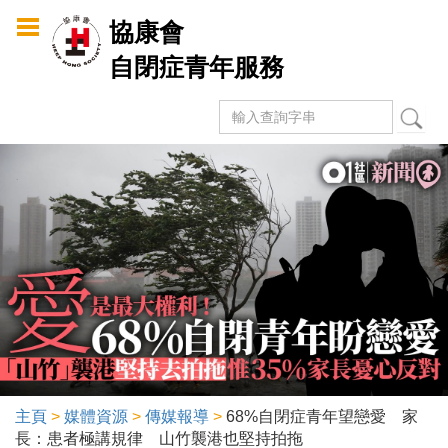
Skip to
協康會
main
自閉症青年服務
content
搜尋
Search form
主頁
>
媒體資源
>
傳媒報導
>
68%自閉症青年望戀愛 家
You are here
長：患者極講規律 山竹襲港也堅持拍拖