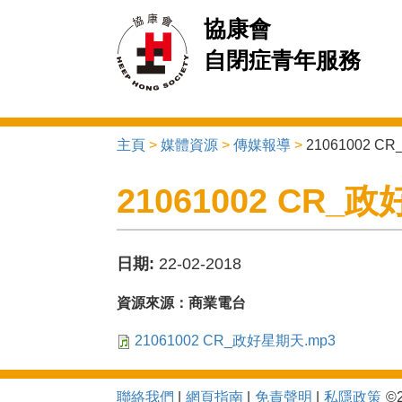
協康會
自閉症青年服務
主頁
>
媒體資源
>
傳媒報導
>
21061002 
You are here
21061002 CR_
日期:
22-02-2018
資源來源：商業電台
21061002 CR_政好星期天.mp3
聯絡我們
網頁指南
免責聲明
私隱政策
©