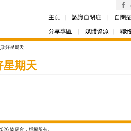
Skip to
main
主頁
認識自閉症
自閉
content
分享專區
媒體資源
聯
CR_政好星期天
政好星期天
2026 協康會，版權所有。