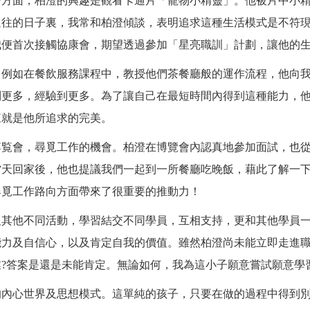
一方面，柏澄的興趣是觀看卡通片「寵物小精靈」。他被片中小
過往的日子裏，我常和柏澄傾談，表明追求這種生活模式是不符
我便首次接觸協康會，期望透過參加「星亮職訓」計劃，讓他的
。例如在餐飲服務課程中，教授他們茶餐廳般的運作流程，他向
到更多，經驗到更多。為了讓自己在最短時間內得到這種能力，
來就是他所追求的完美。
博覧會，尋覓工作的機會。柏澄在博覽會內認真地參加面試，也
當天回家後，他也提議我們一起到一所餐廳吃晚飯，藉此了解一
尋覓工作路向方面帶來了很重要的推動力！
及其他不同活動，學習結交不同學員，互相支持，更和其他學員
能力及自信心，以及肯定自我的價值。雖然柏澄尚未能立即走進
業
?
答案是還是未能肯定。無論如何，我為這小子願意嘗試願意學
的內心世界及思想模式。這單純的孩子，只要在做的過程中得到