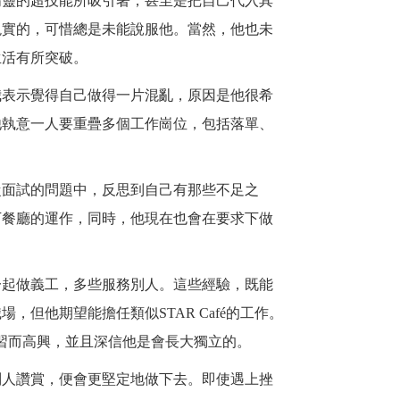
精靈的超技能所吸引著，甚至是把自己代入其
現實的，可惜總是未能說服他。當然，他也未
生活有所突破。
我表示覺得自己做得一片混亂，原因是他很希
他執意一人要重疊多個工作崗位，包括落單、
從面試的問題中，反思到自己有那些不足之
下餐廳的運作，同時，他現在也會在要求下做
一起做義工，多些服務別人。這些經驗，既能
職場，但他期望能擔任類似
STAR Café
的工作。
習而高興，並且深信他是會長大獨立的。
別人讚賞，便會更堅定地做下去。即使遇上挫