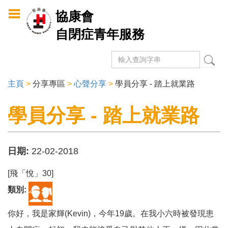
Skip to
協康會
main
自閉症青年服務
content
搜尋
Search form
主頁
>
分享專區
>
心聲分享
>
學員分享 - 踏上就業路
You are here
學員分享 - 踏上就業路
日期:
22-02-2018
[飛「悅」30]
類別:
你好，我是家輝(Kevin)，今年19歲。在我小六時被發現患