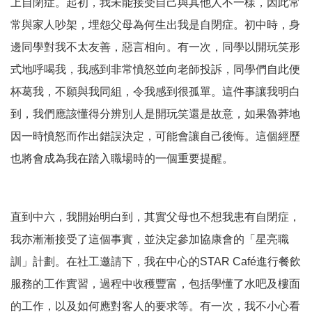
上自閉症。起初，我未能接受自己與其他人不一樣，因此常
常與家人吵架，埋怨父母為何生出我是自閉症。初中時，身
邊同學對我不太友善，惡言相向。有一次，同學以開玩笑形
式地呼喝我，我感到非常憤怒並向老師投訴，同學們自此便
杯葛我，不願與我同組，令我感到很孤單。這件事讓我明白
到，我們應該懂得分辨別人是開玩笑還是故意，如果魯莽地
因一時憤怒而作出錯誤決定，可能會讓自己後悔。這個經歷
也將會成為我在踏入職場時的一個重要提醒。
直到中六，我開始明白到，其實父母也不想我患有自閉症，
我亦漸漸接受了這個事實，並決定參加協康會的「星亮職
訓」計劃。在社工邀請下，我在中心的STAR Café進行餐飲
服務的工作實習，過程中收穫豐富，包括學懂了水吧及樓面
的工作，以及如何應對客人的要求等。有一次，我不小心看